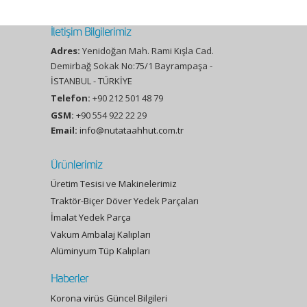
İletişim Bilgilerimiz
Adres:
Yenidoğan Mah. Rami Kışla Cad.
Demirbağ Sokak No:75/1 Bayrampaşa -
İSTANBUL - TÜRKİYE
Telefon:
+90 212 501 48 79
GSM:
+90 554 922 22 29
Email:
info@nutataahhut.com.tr
Ürünlerimiz
Üretim Tesisi ve Makinelerimiz
Traktör-Biçer Döver Yedek Parçaları
İmalat Yedek Parça
Vakum Ambalaj Kalıpları
Alüminyum Tüp Kalıpları
Haberler
Korona virüs Güncel Bilgileri