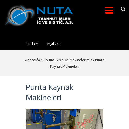
Arama formu
Search this site
Türkçe
İngilizce
Anasayfa
/
Üretim Tesisi ve Makinelerimiz
/ Punta
Kaynak Makineleri
Punta Kaynak
Makineleri