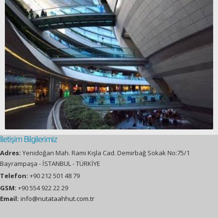
İletişim Bilgilerimiz
Adres:
Yenidoğan Mah. Rami Kışla Cad. Demirbağ Sokak No:75/1
Bayrampaşa - İSTANBUL - TÜRKİYE
Telefon:
+90 212 501 48 79
GSM:
+90 554 922 22 29
Email:
info@nutataahhut.com.tr